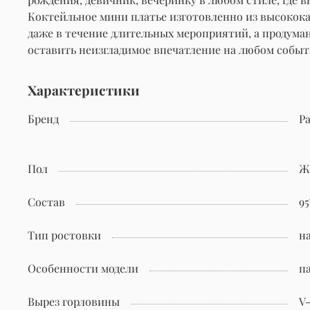
Коктейльное мини платье изготовленно из высокока
даже в течение длительных мероприятий, а продума
оставить неизгладимое впечатление на любом событ
Характеристики
Бренд
Pa
Пол
Ж
Состав
95
Тип ростовки
н
Особенности модели
п
Вырез горловины
V