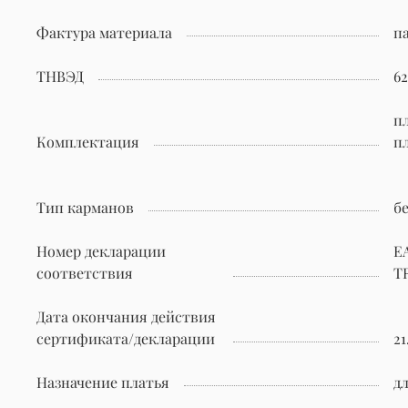
Фактура материала
п
ТНВЭД
6
п
Комплектация
п
Тип карманов
б
Номер декларации
Е
соответствия
TR
Дата окончания действия
сертификата/декларации
21
Назначение платья
д