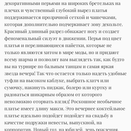
декоративными перьями на широких бретельках на
плечах и чувственный глубокий вырез платья
поддерживается прозрачной сеткой и чашечками,
которая дополнительно подчеркивает зону декольте.
Красивый длинный разрез обнажает ногу и создает
феноменальный силуэт в движении. Перья под цвет
платья и переливающиеся пайетки, которые не
только являются хитом в мире моды, но и придают
всему шарма и позволят вам выглядеть так, как будто
вы на турнире по бальным танцам и самая яркая
звезда вечера! Так что остается только надеть удобные
туфли на высоком каблуке, выбрать клатч или
сумочку, накинуть пиджак, болеро или куртку и
радоваться шикарным образом от которого
невозможно оторвать взгляд! Роскошное необычное
платье имеет длину макси. Это вечернее коктейльное
платье идеально подойдет подойдет на свадьбу в
качестве подружки невесты, выпускной, на
корпоратив, Новый год, на юбилей, день рождения.