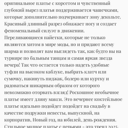
оригинальное платье с корсетом и чувственный
глубокий вырез платья поддерживается чашечками,
которые дополнительно подчеркивает зону декольте.
Красивый длинный разрез обнажает ногу и создает
феноменальный силуэт в движении.
Переливающиеся пайетки, которые не только
являются хитом в мире моды, но и придают всему
шарма и позволят вам выглядеть так, как будто вы на
турнире по бальным танцам и самая яркая звезда
вечера! Так что остается только надеть удобные
туфли на высоком каблуке, выбрать клатч или
сумочку, накинуть пиджак, болеро или куртку и
радоваться шикарным образом от которого
невозможно оторвать взгляд! Роскошное необычное
платье имеет длину макси. Это вечернее коктейльное
платье идеально подойдет подойдет на свадьбу в
качестве подружки невесты, выпускной, на
корпоратив, Новый год, на юбилей, день рождения.
Стильное модное платье с перьями - это тренд 2025.