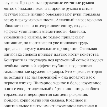
случаев. Прозрачные кружевные сетчатые рукава
мягко обнажают тело, а широкие рукава в стиле
летучая мышь изящно обволакивают руки, придавая
всему наряду изысканность. Алмазный вырез красиво
обнажает шею и подчеркивает спину, создавая
эффект утонченной элегантности. Чашечки,
украшенные кантом, не только привлекают
внимание, но и оптически увеличивают грудь,
придавая силуэту идеальные пропорции. Стильная
шнуровка спереди придает платью нотку кокетства.
Контрастная подкладка под кружевной сеткой создает
необыкновенный эффект глубины, подчеркивая
замысловатые кружевные узоры. Это модель, которая
не оставит вас незамеченной – она порадует вас с
первого взгляда!Шикарное черное и белое кружевное
платье создаст идеальный образ виновницы любого
торжества и мероприятия как день рождения,
юбилей, корпоратив или свадьба. Красивое и
оригинальное платье имеет кружевной материал и