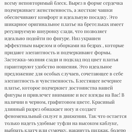
всему неповторимый блеск. Вырез в форме сердечка
подчеркивает женственность, а жесткие чашки
обеспечивают комфорт и идеальную посадку. Это
шикарное оригинальное платье на бретельках имеет
регулируемую шнуровку сзади, что позволяет
идеально подойти по фигуре. Низ украшен
эффектным вырезом и оборками на бедрах , которые
придают элегантность и подчеркивают формы.
Застежка-молния сзади и подклад под цвет платья
гарантируют удобство ношения. Это идеальное
предложение для особых случаев, сочетающее в себе
элегантность и чувственность. Блестящее вечернее
платье, которое подчеркнет достоинства вашей
фигуры и привлечет внимание и все взгяды на Вас! В
наличии в черном, графитовом цвете. Красивый
длинный разрез обнажает ногу и создает
феноменальный силуэт в движении. Так что остается
только надеть удобные туфли на высоком каблуке,
выбрать клатч или сумочку, накинуть пиджак, болеро