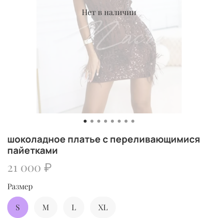
Нет в наличии
шоколадное платье с переливающимися
пайетками
21 000 ₽
Размер
S
M
L
XL