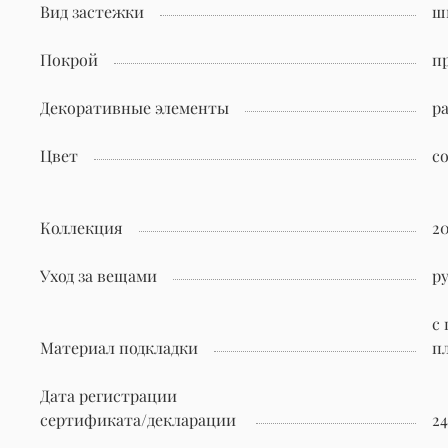
Вид застежки
ш
Покрой
п
Декоративные элементы
р
Цвет
с
Коллекция
2
Уход за вещами
р
с
Материал подкладки
п
Дата регистрации
сертификата/декларации
24