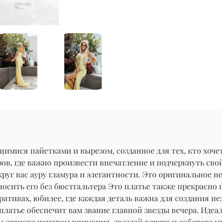
имися пайетками и вырезом, созданное для тех, кто хоч
, где важно произвести впечатление и подчеркнуть свой ст
руг вас ауру гламура и элегантности. Это оригинальное 
осить его без бюстгальтера Это платье также прекрасно п
ративах, юбилее, где каждая деталь важна для создания н
латье обеспечит вам звание главной звезды вечера. Идеал
вы станете центром внимания, звездой вечера и соберете 