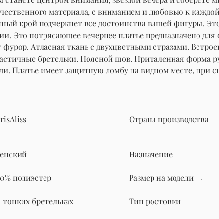
чественного материала, с вниманием и любовью к каждой
нный крой подчеркнет все достоинства вашей фигуры. Эт
тии. Это потрясающее вечернее платье предназначено дл
т фурор. Атласная ткань с двухцветными стразами. Встро
эластичные бретельки. Поясной шов. Приталенная форма р
ди. Платье имеет защитную ломбу на видном месте, при с
risAliss
Страна производства
енский
Назначение
00% полиэстер
Размер на модели
а тонких бретельках
Тип ростовки