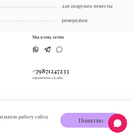
для подружек невесты
рамера361ж
Мы в соц. сетях
+79871247233
справочная служба
вильную работу сайта
Понятно