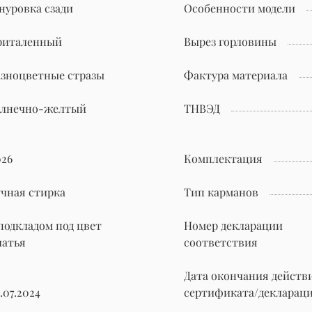
нуровка сзади
Особенности модели
риталенный
Вырез горловины
азноцветные стразы
Фактура материала
олнечно-желтый
ТНВЭД
026
Комплектация
учная стирка
Тип карманов
 подкладом под цвет
Номер декларации
латья
соответствия
Дата окончания действ
.07.2024
сертификата/декларац