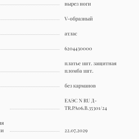
вырез ноги
V-образный
атлас
6204430000
платье 1шт. защитная
пломба 1шт.
без карманов
ЕАЭС N RU Д-
TR.РА06.В.35301/24
ия
ии
22.07.2029