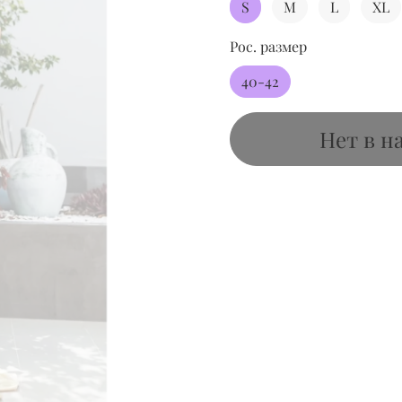
S
M
L
XL
Рос. размер
40-42
Нет в н