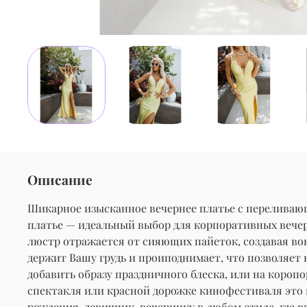
Описание
Шикарное изысканное вечернее платье с переливающ
платье — идеальный выбор для корпоративных вечеров
люстр отражается от сияющих пайеток, создавая вок
держит Вашу грудь и проиподнимает, что позволяет н
добавить образу праздничного блеска, или на коропо
спектакля или красной дорожке кинофестиваля это п
рождения, девичник, вечеринку в любом стиле, где 