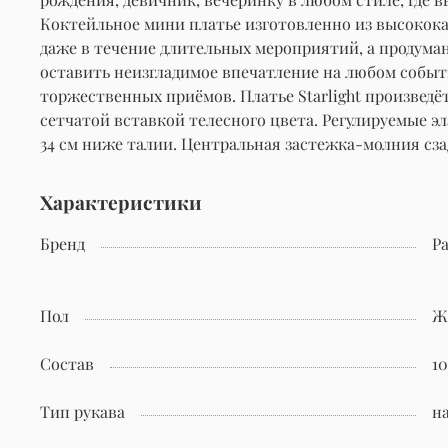
Коктейльное мини платье изготовленно из высокока
даже в течение длительных мероприятий, а продума
оставить неизгладимое впечатление на любом собы
торжественных приёмов. Платье Starlight произведё
сетчатой вставкой телесного цвета. Регулируемые 
34 см ниже талии. Центральная застежка-молния сза
Характеристики
Бренд
Pa
Пол
Ж
Состав
1
Тип рукава
н