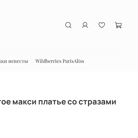
ки невесты
Wildberries ParisAliss
ое макси платье со стразами