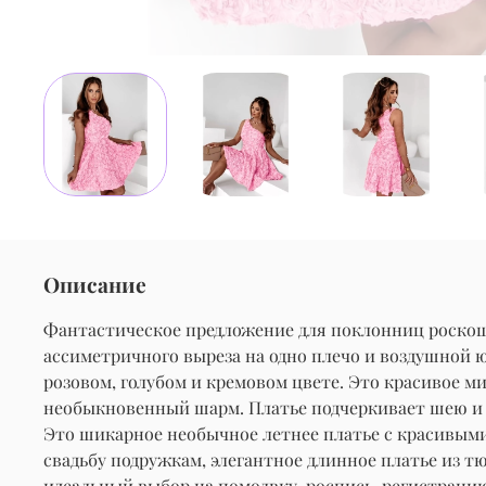
Описание
Фантастическое предложение для поклонниц роскошн
ассиметричного выреза на одно плечо и воздушной 
розовом, голубом и кремовом цвете. Это красивое м
необыкновенный шарм. Платье подчеркивает шею и к
Это шикарное необычное летнее платье с красивыми 
свадьбу подружкам, элегантное длинное платье из т
идеальный выбор на помолвку, роспись, регистрацию