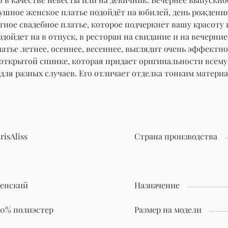
шное женское платье подойдёт на юбилей, день рождения, н
ное свадебное платье, которое подчеркнет вашу красоту и
ойдет на в отпуск, в ресторан на свидание и на вечерние
латье летнее, осеннее, весеннее, выглядит очень эффектн
открытой спинке, которая придает оригинальности всему 
 для разных случаев. Его отличает отделка тонким матер
risAliss
Страна производства
енский
Назначение
00% полиэстер
Размер на модели