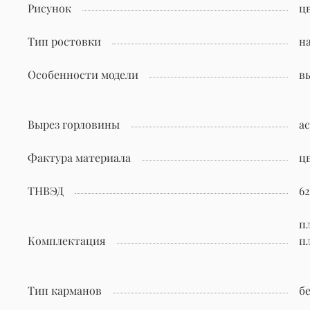
Рисунок
ц
Тип ростовки
н
Особенности модели
в
Вырез горловины
а
Фактура материала
ц
ТНВЭД
6
п
Комплектация
п
Тип карманов
б