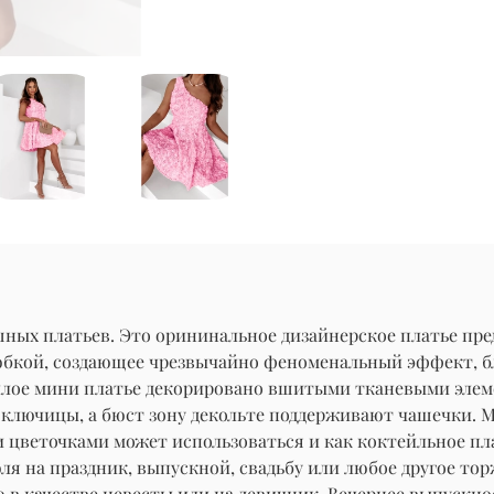
ых платьев. Это орининальное дизайнерское платье пре
юбкой, создающее чрезвычайно феноменальный эффект, бл
илое мини платье декорировано вшитыми тканевыми элеме
лючицы, а бюст зону декольте поддерживают чашечки. Мод
цветочками может использоваться и как коктейльное плат
юля на праздник, выпускной, свадьбу или любое другое то
 в качестве невесты или на девичник. Вечернее выпускно