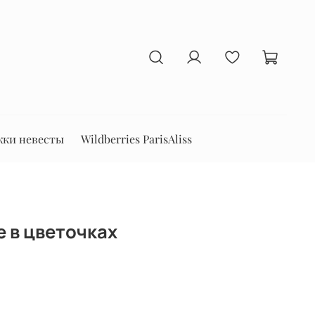
ки невесты
Wildberries ParisAliss
е в цветочках