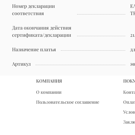
Номер декларации
Е
соответствия
TR
Дата окончания действия
сертификата/декларации
21
Назначение платья
д
Артикул
э
КОМПАНИЯ
ПОК
О компании
Конт
Пользовательское соглашение
Оплат
Услов
Закл