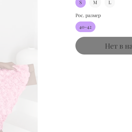
S
M
L
Рос. размер
40-42
Нет в н