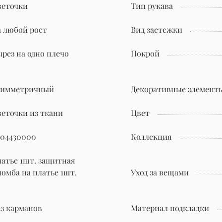
веточки
Тип рукава
а любой рост
Вид застежки
ырез на одно плечо
Покрой
симметричный
Декоративные элемент
веточки из ткани
Цвет
204430000
Коллекция
латье 1шт. защитная
ломба на платье 1шт.
Уход за вещами
ез карманов
Материал подкладки