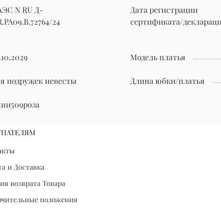
АЭС N RU Д-
Дата регистрации
.РА09.В.72764/24
сертификата/декларац
.10.2029
Модель платья
ля подружек невесты
Длина юбки/платья
нни509роза
УПАТЕЛЯМ
акты
а и Доставка
ия возврата Товара
ючительные положения