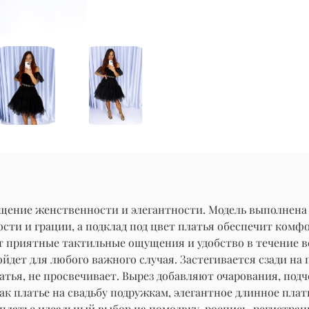
лощение женственности и элегантности. Модель выполнена
ти и грации, а подклад под цвет платья обеспечит комфор
ет приятные тактильные ощущения и удобство в течение в
одойдет для любого важного случая. Застегивается сзади 
атья, не просвечивает. Вырез добавляют очарования, под
как платье на свадьбу подружкам, элегантное длинное пла
платье идеальный выбор на помолвку, роспись, регистрац