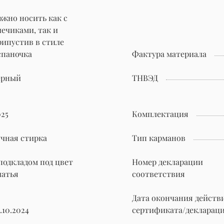
ожно носить как с
лечиками, так и
рипустив в стиле
спаночка
Фактура материала
ерный
ТНВЭД
025
Комплектация
учная стирка
Тип карманов
 подкладом под цвет
Номер декларации
латья
соответствия
Дата окончания действ
.10.2024
сертификата/декларац