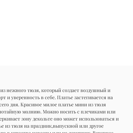
 из нежного тюля, который создает воздушный и
т и уверенность в себе. Платье застегивается на
сего дня. Красивое милое платье мини из тюля
на потайную молнию. Можно носить с плечиками или
черкивает зону декольте оно может использоваться и
тье из тюля на праздник,выпускной или другое
ию в качестве невесты или на девичник. Вечернее