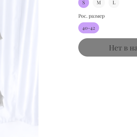
S
M
L
Рос. размер
40-42
Нет в н