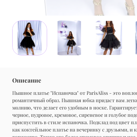
Описание
Пышное платье "Испаночка" от ParisAliss - это воп
романтичный образ. Пышная юбка придаст вам легкос
молнию, что делает его удобным в носке. Гарантиру
черное, пудровое, кремовое, сиреневое и голубое п
приспустить в стиле испаночка. Подклад под цвет пл
как коктейльное платье на вечеринку с друзьями, и 
торжество. Также это белое кремовое оригинальное 