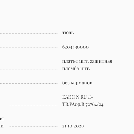
тюль
6204430000
платье 1шт. защитная
пломба 1шт.
без карманов
ЕАЭС N RU Д-
TR.РА09.В.72764/24
ия
ии
21.10.2029