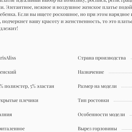
. Элегантное, нежное и воздушное женское платье подойдё
 ребенка. Если вы ищете роскошное, но при этом нарядное
 подчеркнет вашу красоту и женственность, то это плать
одлежит!
risAliss
Страна производства
енский
Назначение
% полиэстер, 5% эластан
Размер на модели
ткрытые плечики
Тип ростовки
олния
Особенности модели
риталенное
Вырез горловины