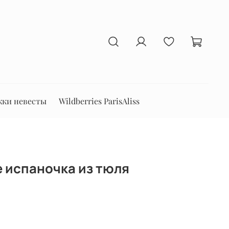
ки невесты
Wildberries ParisAliss
 испаночка из тюля