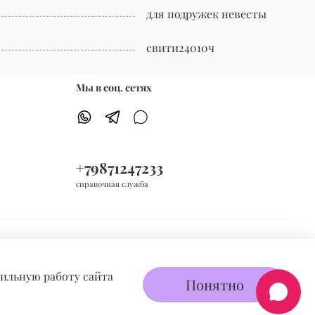
для подружек невесты
свити24010ч
Мы в соц. сетях
+79871247233
справочная служба
вильную работу сайта
Понятно