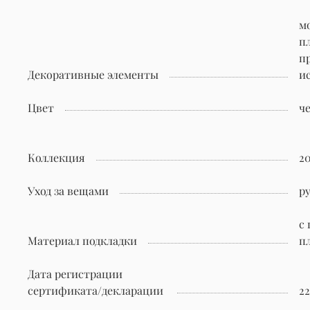
м
п
п
Декоративные элементы
и
Цвет
ч
Коллекция
2
Уход за вещами
р
с
Материал подкладки
п
Дата регистрации
сертификата/декларации
22