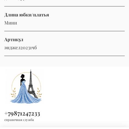
Длина юбки/платья
Мини
Артикул
энджел20231чб
+79871247233
справочная служба