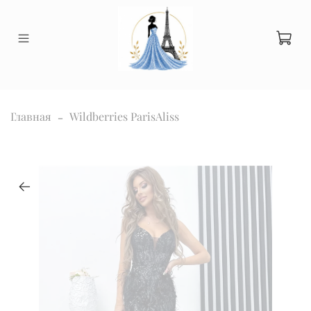
Главная
Wildberries ParisAliss