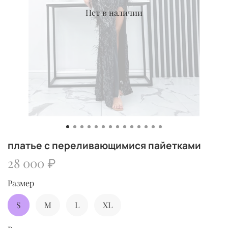
Нет в наличии
платье с переливающимися пайетками
28 000 ₽
Размер
S
M
L
XL