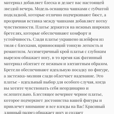
материал добавляет блеска и делает вас настоящей
звездой вечера. Модель оснащена чашками с губчатой
подкладкой, которые отлично подчеркивают бюст, а
прозрачная вставка между чашками добавляет нотку
чувственности. Платье держится на нежных широких
бретелях, которые обеспечивают комфорт и
устойчивость. Сзади платье украшено шлейфом из
тюля с блесками, привносящий тонкую легкость и
романтизм. Ассиметричный крой платья с глубоким
вырезом обнажает ногу, в то время как фатинный
материал облегает ее нежным и элегантным образом.
Бретели обеспечивают идеальную посадку по фигуре,
а застежка-молния сзади облегчает надевание. Это
платье - идеальный выбор для особого случая, когда
вы хотите чувствовать себя неординарно и
ослепительно. Блестящее вечернее черное платье,
которое подчеркнет достоинства вашей фигуры и
привлечет внимание и все взгяды на Вас! Красивый
длинный разрез обнажает ногу и создает