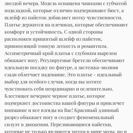
звездой вечера. Модель оснащена чашками с губчатой
подкладкой, которые отлично подчеркивают бюст, а
шлейф из пайеток добавляет нотку чувственности.
Платье держится на плечиках, которые обеспечивают
комфорт и устойчивость. С одной стороны
расположен пришитый шлейф из пайеток,
привносящий тонкую легкость и романтизм.
Ассиметричный крой платья с глубоким вырезом
обнажает ногу. Регулируемые бретели обеспечивают
идеальную посадку по фигуре, а застежка-молния
сзади облегчает надевание. Это платье - идеальный
выбор для особого случая, когда вы хотите
чувствовать себя неординарно и ослепительно.
Блестящее вечернее черное платье, которое
подчеркнет достоинства вашей фигуры и привлечет
внимание и все взгяды на Вас! Красивый длинный
разрез обнажает ногу и создает феноменальный
силуэт в движении. Переливающиеся пайетки,
которые не только являются хитом в мире моды, но и