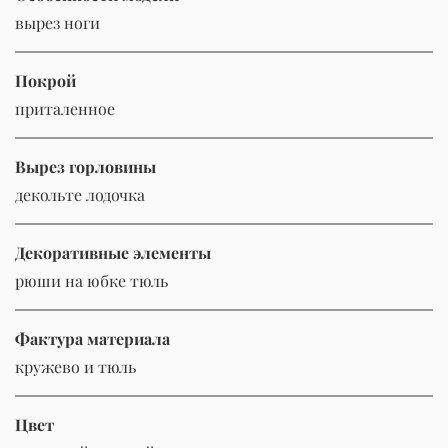
вырез ноги
Покрой
приталенное
Вырез горловины
декольте лодочка
Декоративные элементы
рюши на юбке тюль
Фактура материала
кружево и тюль
Цвет