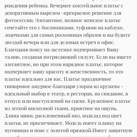
рождения ребенка. Вечернее коктейльное платье с
декоративным вырезом -прекрасное решение для
фотосессии. Элегантное, нежное женское платье
сочетайте его с босоножками, туфлями на каблуке,
лодочками для самых роскошных образов и вы будите
звездой вечера или для деловых встреч в офис.
Благодапя поясу на застежке подчеркивает Вашу
талию, создавая потрясающий силуэт. Если вы ищете
элегантное, но при этом нарядное платье, которое
подчеркнет вашу красоту и женственность, то это
платье идеально для вас. Платье праздничное
гипюровое ажурное благодаря узорам из кружева -
идеальный выбор в театр, в ресторан, на свидание, в
отпуск или выступлений на сцене. Кружевное платье
из легкой вискозной ткани, приятное на ощупь.
Длина мини, расклешенный низ, подклад под цвет
платья, не просвечивает. Модель имеет планку на
пуговицах и пояс с золотой пряжкой.Имеет защитную