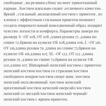
свободные , на резинке,сбоку на ноге трикотажный
карман . Костюм идеально сидит ,отличного качества .
Яркий , стильный ,молодежный костюм с принтом . из
хлопка с эффектным стильным принтом поможет
создать очаровательный повседневный образ, подарит
чувство легкости и комфорта. Параметры замера по
размеру S -ОГ 108, ОТ 108 ,длина рукава 75 ,длина по
спине 72,брюки на кулиске ОБ 108,длина 106, L -ОГ 116,
ОТ 116,длина рукава 79 ,длина по спине 75,брюки на
кулиске ОБ 116,длина 107, XL -ОГ 122, ОТ 122 ,длина
рукава 79 ,длина по спине 75,брюки на кулиске ОБ
120,длина 107. Шикарный женский костюм с принтом/
женский костюм/костюм со стразами/костюм
свободного покроя/костюм спорт шик /костюм
женский эксклюзивный /костюм женский
креативный/костюм женский оверсайз/костюм
женский со звездой/костюм женский черный/
женский костюм с ярким принтом.