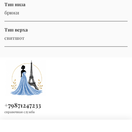
Тип низа
брюки
Тип верха
свитшот
+79871247233
справочная служба