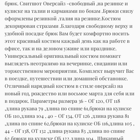
брюк. Свитшот Оверсайз -свободный ,на резинке и
кулиске на талии и карманами по бокам .Брюки снизу
оформлены резинкой ,талия на резинке.Костюм
декорирован стразами .Благодаря свободному верху и
удобной посадке брюк Вам будет комфортно носить
этот красивый костюм каждый день как на работе в
офисе, так и на деловом ужине или празднике.
Универсальный оригинальный костюм поможет
выглядеть неотразимо на вечеринке, свидании или
торжественном мероприятии. Комплект выручит Вас
в поездке, путешествии или домашней обстановке.
Отличный нарядный костюм в стиле оверсайз на
новый год, рождество или восьмое марта для себя или
в подарок. Параметры размера 36 - ОГ 120, ОТ 118
,длина рукава 79 ,длина по спине 61,брюки на кулиске
ОБ 110,длина 104 , 40 - ОГ 134, ОТ 126 ,длина рукава 81
,длина по спине 62,брюки на кулиске ОБ 116,длина 105 ,
44 - ОГ 138, ОТ 132 ,длина рукава 83 ,длина по спине
62,брюки на кулиске ОБ 122,длина 104 . Шикарный