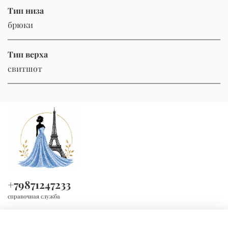
Тип низа
брюки
Тип верха
свитшот
+79871247233
справочная служба