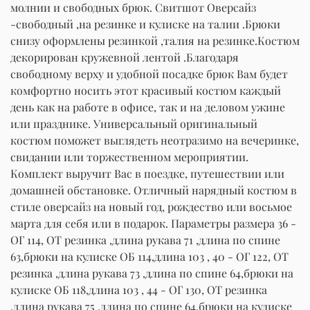
молнии и свободных брюк. Свитшот Оверсайз
-свободный ,на резинке и кулиске на талии .Брюки
снизу оформлены резинкой ,талия на резинке.Костюм
декорирован кружевной лентой .Благодаря
свободному верху и удобной посадке брюк Вам будет
комфортно носить этот красивый костюм каждый
день как на работе в офисе, так и на деловом ужине
или празднике. Универсальный оригинальный
костюм поможет выглядеть неотразимо на вечеринке,
свидании или торжественном мероприятии.
Комплект выручит Вас в поездке, путешествии или
домашней обстановке. Отличный нарядный костюм в
стиле оверсайз на новый год, рождество или восьмое
марта для себя или в подарок. Параметры размера 36 -
ОГ 114, ОТ резинка ,длина рукава 71 ,длина по спине
63,брюки на кулиске ОБ 114,длина 103 , 40 - ОГ 122, ОТ
резинка ,длина рукава 73 ,длина по спине 64,брюки на
кулиске ОБ 118,длина 103 , 44 - ОГ 130, ОТ резинка
,длина рукава 75 ,длина по спине 64,брюки на кулиске