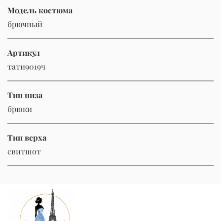
Модель костюма
брючный
Артикул
тати9019ч
Тип низа
брюки
Тип верха
свитшот