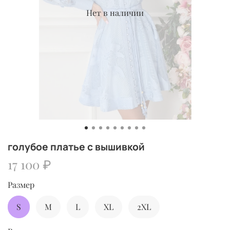
Нет в наличии
голубое платье c вышивкой
17 100 ₽
Размер
S
M
L
XL
2XL