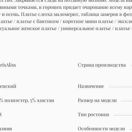
тивными точками, в горошек придает очарование всему н
 и осень. Платье слегка маломерит, таблица замеров в фот
латье / платье с бантиком / короткое мини платье / экск
ксуальное женское платье / универсальное платье / платье
risAliss
Страна производства
енский
Назначение
% полиэстер, 5% эластан
Размер на модели
8
Тип ростовки
олния
Особенности модели