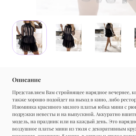
Описание
Представляем Вам стройнящее нарядное вечернее, ко
также хорошо подойдет на выход в кино, либо рестора
Изюминка красивого милого платья юбка мини с рюш
подружки невесты и на выпускной. Аккуратно вшит
модель, на праздник или на каждый день. Это наряд
воздушное платье мини из тюля с декоративным кру
рождения, девичник, 8 марта, в отпуск и другое то