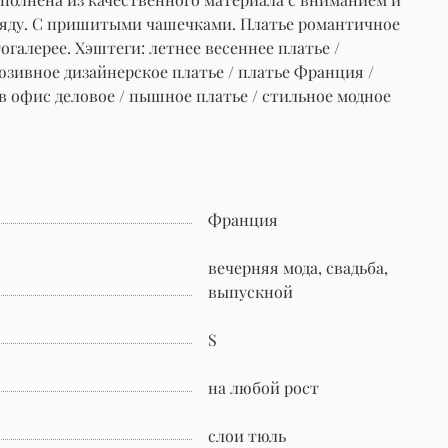
аряду. С пришитыми чашечками. Платье романтичное
огалерее. Хэштеги: летнее весеннее платье /
люзивное дизайнерское платье / платье Франция /
 в офис деловое / пышное платье / стильное модное
Франция
вечерняя мода, свадьба,
выпускной
S
на любой рост
слои тюль