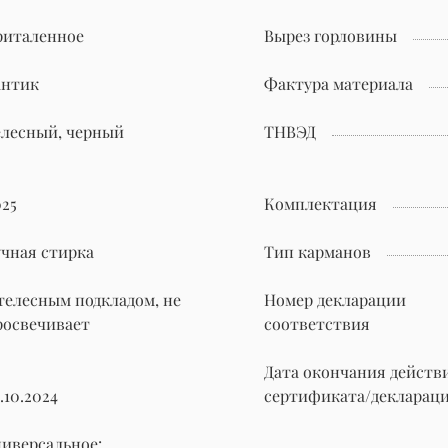
риталенное
Вырез горловины
антик
Фактура материала
елесный, черный
ТНВЭД
025
Комплектация
учная стирка
Тип карманов
 телесным подкладом, не
Номер декларации
росвечивает
соответствия
Дата окончания действ
.10.2024
сертификата/декларац
ниверсальное: