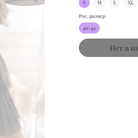
S
M
L
XL
Рос. размер
40-42
Нет в н