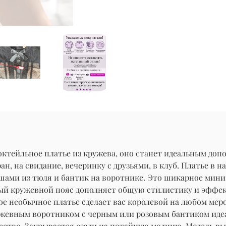
ктейльное платье из кружева, оно станет идеальным допо
н, на свидание, вечеринку с друзьями, в клуб. Платье в н
ами из тюля и бантик на воротнике. Это шикарное мини 
ый кружевной пояс дополняет общую стилистику и эффек
ное необычное платье сделает вас королевой на любом мер
жевным воротником с черным или розовым бантиком идеал
ржество. Закрывается сзади на потайную молнию. Модель в