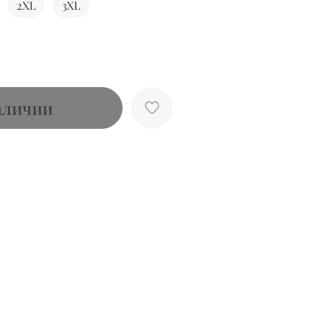
2XL
3XL
аличии