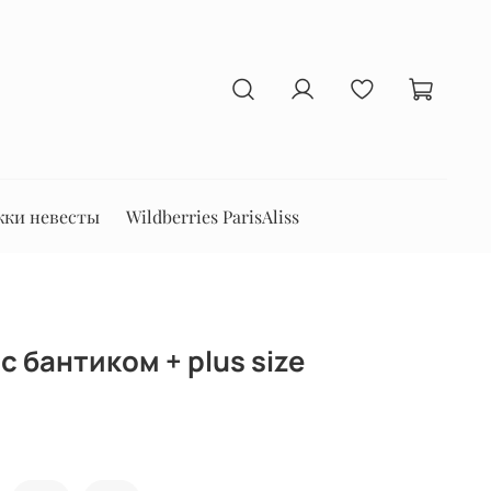
ки невесты
Wildberries ParisAliss
с бантиком + plus size