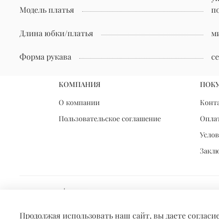
Модель платья
п
Длина юбки/платья
м
Форма рукава
с
КОМПАНИЯ
ПОК
О компании
Конт
Пользовательское соглашение
Оплат
Услов
Закл
Продолжая использовать наш сайт, вы даете согласи