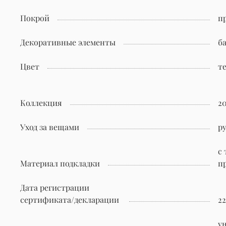
Покрой
п
Декоративные элементы
б
Цвет
т
Коллекция
2
Уход за вещами
р
c
Материал подкладки
п
Дата регистрации
сертификата/декларации
22
у