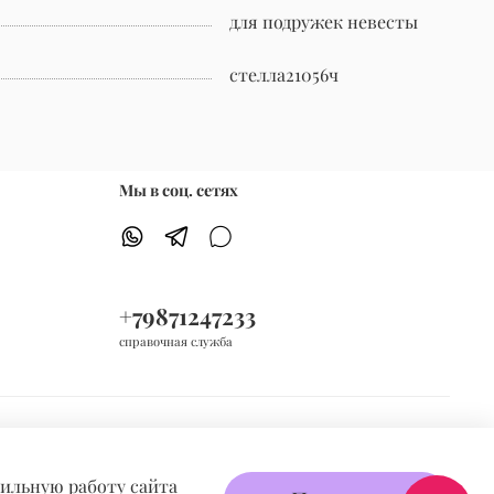
для подружек невесты
стелла21056ч
Мы в соц. сетях
+79871247233
справочная служба
вильную работу сайта