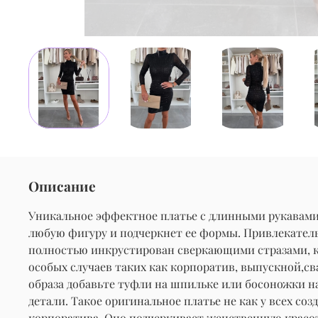
Описание
Уникальное эффектное платье с длинными рукавами б
любую фигуру и подчеркнет ее формы. Привлекатель
полностью инкрустирован сверкающими стразами, ко
особых случаев таких как корпоратив, выпускной,св
образа добавьте туфли на шпильке или босоножки н
детали. Такое оригинальное платье не как у всех с
корпоратива. Оно подчеркивает женственную красоту