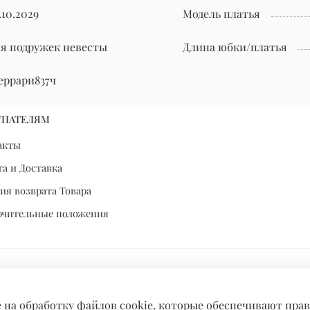
.10.2029
Модель платья
ля подружек невесты
Длина юбки/платья
еррари837ч
УПАТЕЛЯМ
акты
а и Доставка
ия возврата Товара
ючительные положения
е на обработку файлов cookie, которые обеспечивают пра