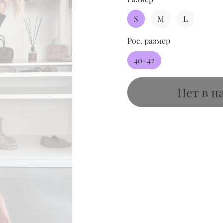
S
M
L
Рос. размер
40-42
Нет в н