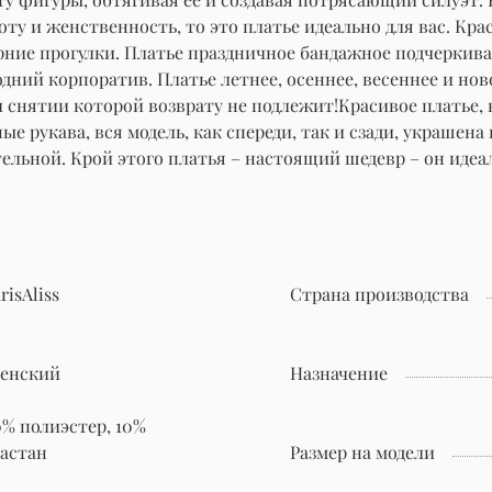
ту и женственность, то это платье идеально для вас. Кр
черние прогулки. Платье праздничное бандажное подчерки
дний корпоратив. Платье летнее, осеннее, весеннее и но
снятии которой возврату не подлежит!Красивое платье, к
ные рукава, вся модель, как спереди, так и сзади, украш
ельной. Крой этого платья – настоящий шедевр – он идеа
risAliss
Страна производства
енский
Назначение
0% полиэстер, 10%
ластан
Размер на модели