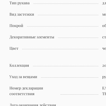
Тип рукава
д
Вид застежки
м
Покрой
о
Декоративные элементы
с
Цвет
ч
Коллекция
2
Уход за вещами
р
Номер декларации
Е
соответствия
TR
Дата окончания действия