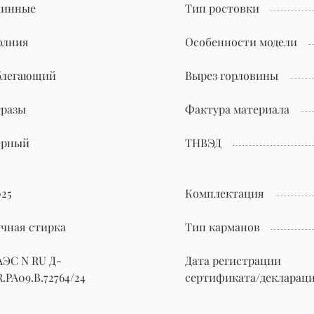
линные
Тип ростовки
олния
Особенности модели
блегающий
Вырез горловины
тразы
Фактура материала
ерный
ТНВЭД
025
Комплектация
учная стирка
Тип карманов
АЭС N RU Д-
Дата регистрации
.РА09.В.72764/24
сертификата/декларац