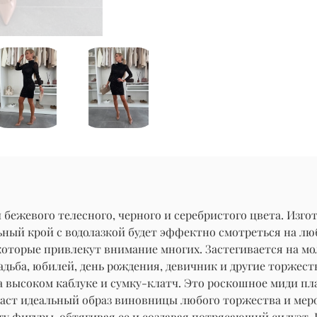
ежевого телесного, черного и серебристого цвета. Изгот
ный крой с водолазкой будет эффектно смотреться на л
торые привлекут внимание многих. Застегивается на мол
адьба, юбилей, день рождения, девичник и другие торжес
а высоком каблуке и сумку-клатч. Это роскошное миди п
оздаст идеальный образ виновницы любого торжества и мер
 фигуры, обтягивая ее и создавая потрясающий силуэт. Е