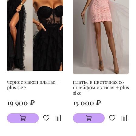
черное макси платье +
платье в цветочках со
plus size
шлейфом из тюля + plus
size
19 900 ₽
15 000 ₽