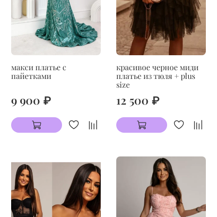
макси платье с
красивое черное миди
пайетками
платье из тюля + plus
size
9 900 ₽
12 500 ₽